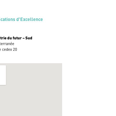
ications d'Excellence
rie du futur – Sud
terranée
e cedex 20